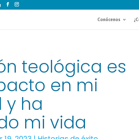
g
Conócenos
¿C
ón teológica es
pacto en mi
l y ha
do mi vida
 19, 2023
|
Historias de éxito