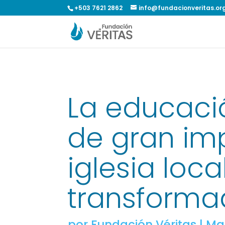
+503 7621 2862
info@fundacionveritas.or
La educaci
de gran im
iglesia loca
transforma
por
Fundación Véritas
|
Mar