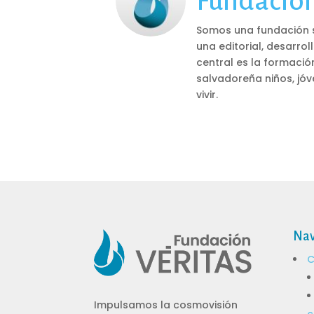
Fundación
Somos una fundación si
una editorial, desarro
central es la formació
salvadoreña niños, jó
vivir.
Nav
C
Impulsamos la
cosmovisión